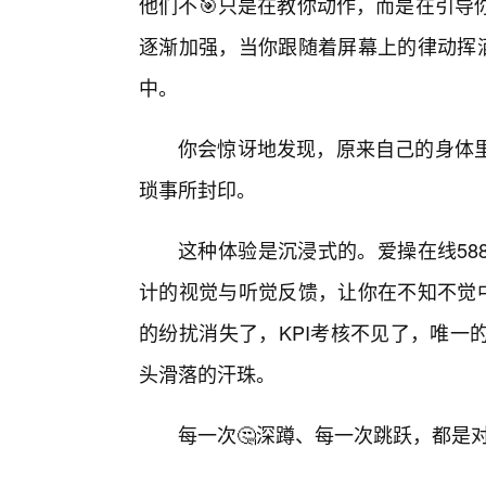
他们不🎯只是在教你动作，而是在引导
逐渐加强，当你跟随着屏幕上的律动挥洒
中。
你会惊讶地发现，原来自己的身体
琐事所封印。
这种体验是沉浸式的。爱操在线58
计的视觉与听觉反馈，让你在不知不觉中
的纷扰消失了，KPI考核不见了，唯一
头滑落的汗珠。
每一次🤔深蹲、每一次跳跃，都是