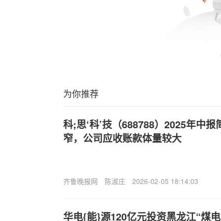
为你推荐
科;思‘科’技（688788）2025年
窄，公司应收账款体量较大
齐鲁晚报网
陈淑庄
2026-02-05 18:14:03
华电{能}源120亿元投资黑龙江“煤电