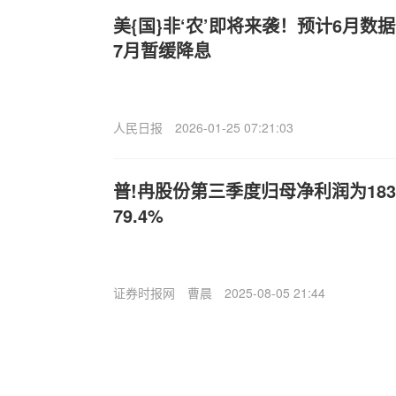
美{国}非‘农’即将来袭！预计6月数
7月暂缓降息
人民日报
2026-01-25 07:21:03
普!冉股份第三季度归母净利润为18
79.4%
证券时报网
曹晨
2025-08-05 21:44