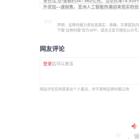
全日沽,空!金额约347.662亿元，沽空比率14.935
外资加—速抛售，亚洲人工智能热潮迎来现实检验
声明：证券时报力求信息真实、准确，文章提及内
下载“证券时报”官方APP，或关注官方微信公众
网友评论
登录
后可以发言
网友评论仅供其表达个人看法，并不表明证券时报立场