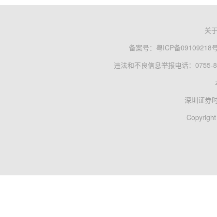
关
备案号：
粤ICP备09109218
违法和不良信息举报电话：0755-83
深圳证券
Copyright