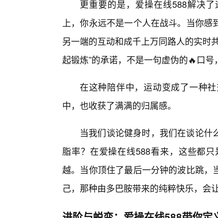
更重要的是，爱操在线588解决
上，你永远不是一个人在战斗。当你感到
另一端的互动和成千上万同路人的实时共
起锻炼”的承诺，不是一句虚伪的🔥口
在这种陪伴中，运动变成了一种社
中，也收获了满满的归属感。
当我们谈论健身时，我们在谈论什么
脂率？在爱操在线588看来，这些都
越。当你顶住了最后一分钟的波比跳，
己，那种由多巴胺带来的纯粹快乐，会
进阶与蜕变：爱操在线588带你定