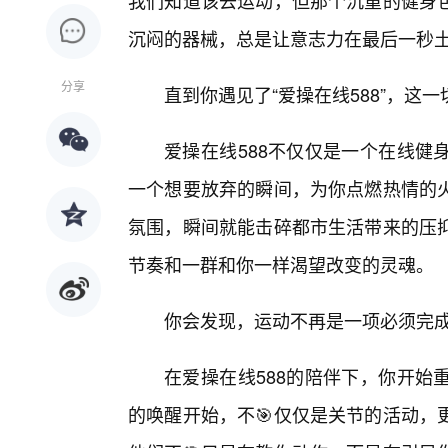
我们知道该去运动，但那个沉重的健身
沉闷的器械，总是让意志力在最后一秒
分享
直到你遇见了“爱操在线588”，这
爱操在线588不仅仅是一个在线健
一个想要放弃的瞬间，为你点燃热情的
氛围，瞬间就能击碎都市生活带来的压
节奏和一群和你一样渴望改变的灵魂。
你会发现，运动不再是一项必须完
在爱操在线588的陪伴下，你开始
的唤醒开始，不🎯仅仅是关节的活动，